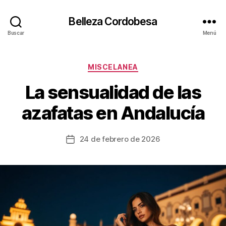
Belleza Cordobesa
Buscar
Menú
Categorías
MISCELANEA
La sensualidad de las
azafatas en Andalucía
24 de febrero de 2026
Fecha
de
la
entrada