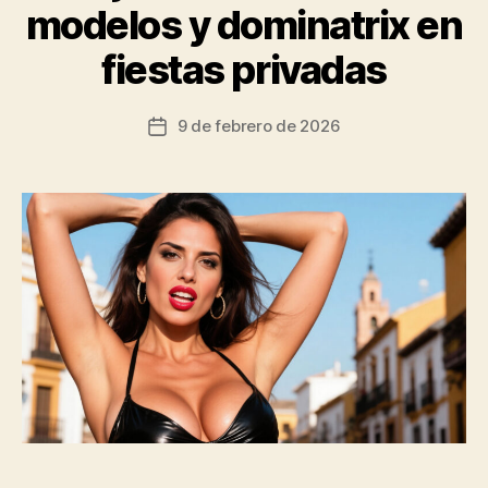
modelos y dominatrix en
fiestas privadas
9 de febrero de 2026
Fecha
de
la
entrada