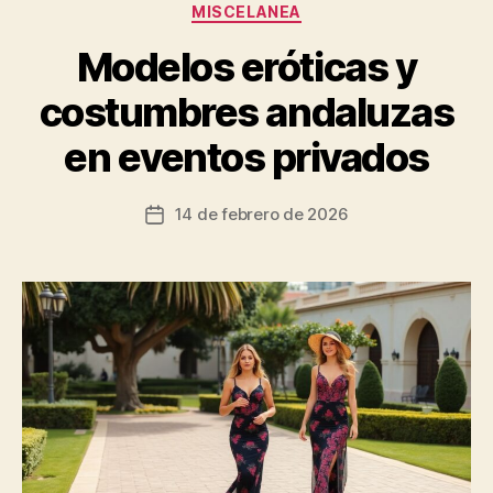
Categorías
MISCELANEA
Modelos eróticas y
costumbres andaluzas
en eventos privados
14 de febrero de 2026
Fecha
de
la
entrada