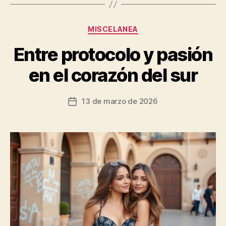
Categorías
MISCELANEA
Entre protocolo y pasión
en el corazón del sur
13 de marzo de 2026
Fecha
de
la
entrada