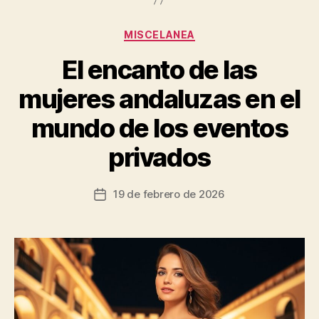
Categorías
MISCELANEA
El encanto de las
mujeres andaluzas en el
mundo de los eventos
privados
19 de febrero de 2026
Fecha
de
la
entrada